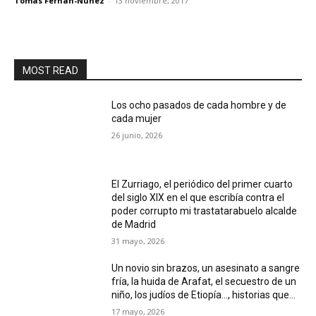
Tomás Fernán-Núñez
-
13 noviembre, 2017
MOST READ
Los ocho pasados de cada hombre y de
cada mujer
26 junio, 2026
El Zurriago, el periódico del primer cuarto
del siglo XIX en el que escribía contra el
poder corrupto mi trastatarabuelo alcalde
de Madrid
31 mayo, 2026
Un novio sin brazos, un asesinato a sangre
fría, la huida de Arafat, el secuestro de un
niño, los judíos de Etiopía…, historias que...
17 mayo, 2026