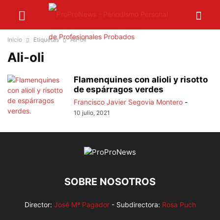
Inicio
Etiquetas
Ali-oli
Ali-oli
Flamenquines con alioli y risotto
de espárragos verdes
Francisco Javier Segovia Montero
-
10 julio, 2021
SOBRE NOSOTROS
Director:
José Mª Pagador
- Subdirectora:
Rosa Puch