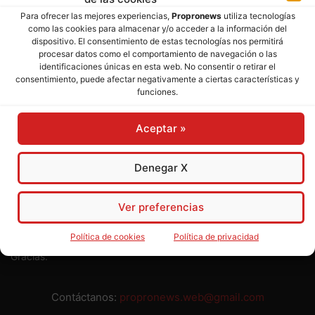
SOBRE NOSOTROS
Para ofrecer las mejores experiencias,
Propronews
utiliza tecnologías
como las cookies para almacenar y/o acceder a la información del
dispositivo. El consentimiento de estas tecnologías nos permitirá
Director:
José Mª Pagador
- Subdirectora:
Rosa Puch
procesar datos como el comportamiento de navegación o las
identificaciones únicas en esta web. No consentir o retirar el
José María Pagador Otero - Wikipedia
consentimiento, puede afectar negativamente a ciertas características y
funciones.
Para preservar nuestra independencia,
PROPRONEWS
no
admite publicidad ni subvenciones o ayudas públicas o
Aceptar »
privadas. Ninguno de nuestros directivos, redactores y
colaboradores percibe remuneración alguna. Realizamos
Denegar X
nuestro trabajo por amor al periodismo, a la verdad y a la
libertad y en solidaridad con la ciudadanía.
Ver preferencias
Usted puede colaborar con nosotros divulgando nuestro
periódico, compartiendo nuestros contenidos, sugiriendo temas
Política de cookies
Política de privacidad
y comunicándonos cualquier injusticia o asunto de interés.
Gracias.
Contáctanos:
propronews.web@gmail.com