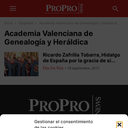
Inicio
Etiquetas
Academia Valenciana de Genealogía y Heráldica
Academia Valenciana de
Genealogía y Heráldica
Ricardo Zafrilla Tobarra, Hidalgo
de España por la gracia de sí...
Elia De Ros
-
19 septiembre, 2017
Gestionar el consentimiento
de las cookies