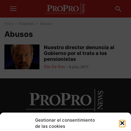
Inicio
Etiquetas
Abusos
Abusos
Nuestro director denuncia al
Gobierno por el trato a los
pensionistas
Elia De Ros
-
8 julio, 2017
Gestionar el consentimiento
de las cookies
SOBRE NOSOTROS