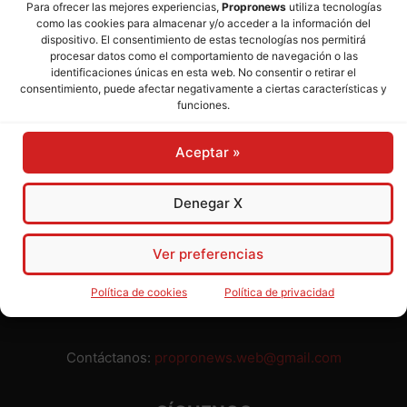
Para ofrecer las mejores experiencias,
Propronews
utiliza tecnologías
como las cookies para almacenar y/o acceder a la información del
Director:
José Mª Pagador
- Subdirectora:
Rosa Puch
dispositivo. El consentimiento de estas tecnologías nos permitirá
procesar datos como el comportamiento de navegación o las
identificaciones únicas en esta web. No consentir o retirar el
José María Pagador Otero - Wikipedia
consentimiento, puede afectar negativamente a ciertas características y
funciones.
Para preservar nuestra independencia,
PROPRONEWS
no
admite publicidad ni subvenciones o ayudas públicas o
Aceptar »
privadas. Ninguno de nuestros directivos, redactores y
colaboradores percibe remuneración alguna. Realizamos
nuestro trabajo por amor al periodismo, a la verdad y a la
Denegar X
libertad y en solidaridad con la ciudadanía.
Usted puede colaborar con nosotros divulgando nuestro
Ver preferencias
periódico, compartiendo nuestros contenidos, sugiriendo temas
y comunicándonos cualquier injusticia o asunto de interés.
Política de cookies
Política de privacidad
Gracias.
Contáctanos:
propronews.web@gmail.com