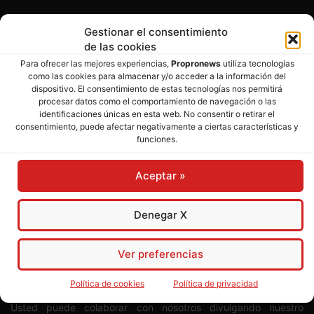
Gestionar el consentimiento
de las cookies
Para ofrecer las mejores experiencias,
Propronews
utiliza tecnologías
como las cookies para almacenar y/o acceder a la información del
dispositivo. El consentimiento de estas tecnologías nos permitirá
procesar datos como el comportamiento de navegación o las
SOBRE NOSOTROS
identificaciones únicas en esta web. No consentir o retirar el
consentimiento, puede afectar negativamente a ciertas características y
funciones.
Director:
José Mª Pagador
- Subdirectora:
Rosa Puch
José María Pagador Otero - Wikipedia
Aceptar »
Para preservar nuestra independencia,
PROPRONEWS
no
Denegar X
admite publicidad ni subvenciones o ayudas públicas o
privadas. Ninguno de nuestros directivos, redactores y
colaboradores percibe remuneración alguna. Realizamos
Ver preferencias
nuestro trabajo por amor al periodismo, a la verdad y a la
libertad y en solidaridad con la ciudadanía.
Política de cookies
Política de privacidad
Usted puede colaborar con nosotros divulgando nuestro