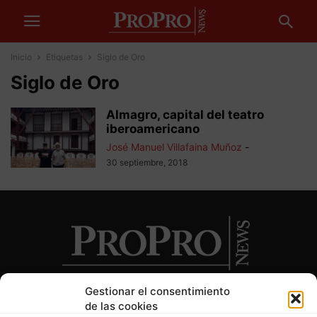
Inicio
Etiquetas
Siglo de Oro
Siglo de Oro
Almagro, capital del teatro
iberoamericano
José Manuel Villafaina Muñoz
-
30 septiembre, 2018
Gestionar el consentimiento
de las cookies
SOBRE NOSOTROS