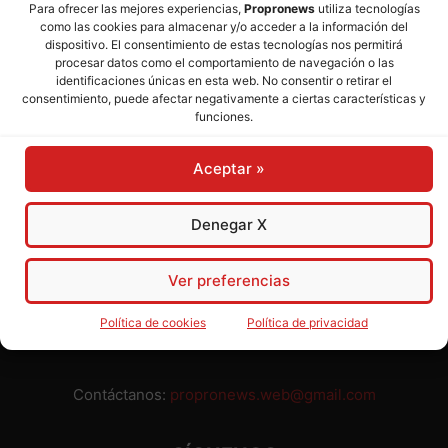
Para ofrecer las mejores experiencias,
Propronews
utiliza tecnologías
como las cookies para almacenar y/o acceder a la información del
Director:
José Mª Pagador
- Subdirectora:
Rosa Puch
dispositivo. El consentimiento de estas tecnologías nos permitirá
procesar datos como el comportamiento de navegación o las
identificaciones únicas en esta web. No consentir o retirar el
José María Pagador Otero - Wikipedia
consentimiento, puede afectar negativamente a ciertas características y
funciones.
Para preservar nuestra independencia,
PROPRONEWS
no
admite publicidad ni subvenciones o ayudas públicas o
Aceptar »
privadas. Ninguno de nuestros directivos, redactores y
colaboradores percibe remuneración alguna. Realizamos
nuestro trabajo por amor al periodismo, a la verdad y a la
Denegar X
libertad y en solidaridad con la ciudadanía.
Usted puede colaborar con nosotros divulgando nuestro
Ver preferencias
periódico, compartiendo nuestros contenidos, sugiriendo temas
y comunicándonos cualquier injusticia o asunto de interés.
Política de cookies
Política de privacidad
Gracias.
Contáctanos:
propronews.web@gmail.com