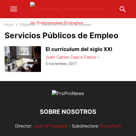
Inicio
Etiquetas
Servicios Públicos de Empleo
Servicios Públicos de Empleo
El curriculum del siglo XXI
Juan Carlos Casco Casco
-
5 noviembre, 2017
SOBRE NOSOTROS
Director:
José Mª Pagador
- Subdirectora:
Rosa Puch