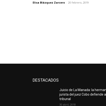
Elisa Blázquez Zarcero
-
20 febrero, 2019
DESTACADOS
Juicio de La Manada: la herma
jurista del juez Cobo defiende a
tribunal
30 abril, 2018