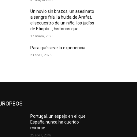
Un novio sin brazos, un asesinato
a sangre fría, la huida de Arafat,
el secuestro de un niño, los judíos
de Etiopía…, historias que...
17 mayo, 2026
Para qué sirve la experiencia
23 abril, 2026
UROPEOS
Portugal, un espejo en el que
España nunca ha querido
mirarse
25 abril, 2018