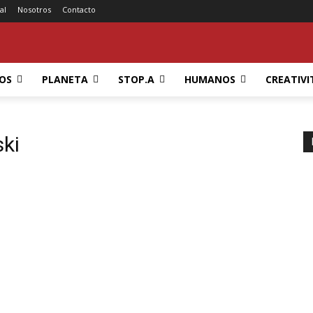
al
Nosotros
Contacto
OS
PLANETA
STOP.A
HUMANOS
CREATIVI
ki