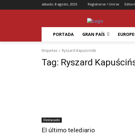
sábado, 8 agosto, 2026
Registrarse / Unirse
Editori
PORTADA
GRAN PAÍS
EUROPE
Etiquetas
Ryszard Kapuściński
Tag:
Ryszard Kapuścińs
Destacado
El último telediario