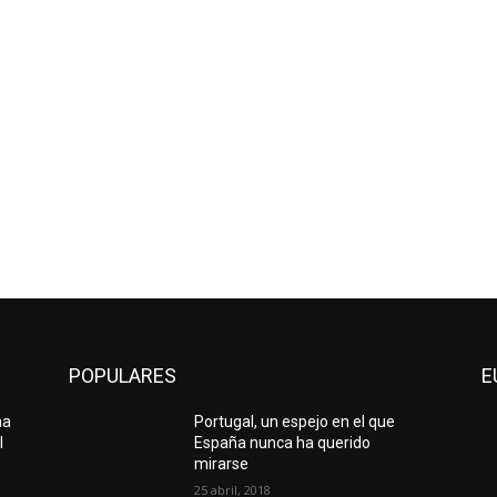
POPULARES
E
na
Portugal, un espejo en el que
l
España nunca ha querido
mirarse
25 abril, 2018