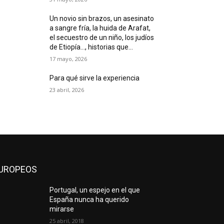
Un novio sin brazos, un asesinato
a sangre fría, la huida de Arafat,
el secuestro de un niño, los judíos
de Etiopía…, historias que...
17 mayo, 2026
Para qué sirve la experiencia
23 abril, 2026
UROPEOS
Portugal, un espejo en el que
España nunca ha querido
mirarse
25 abril, 2018