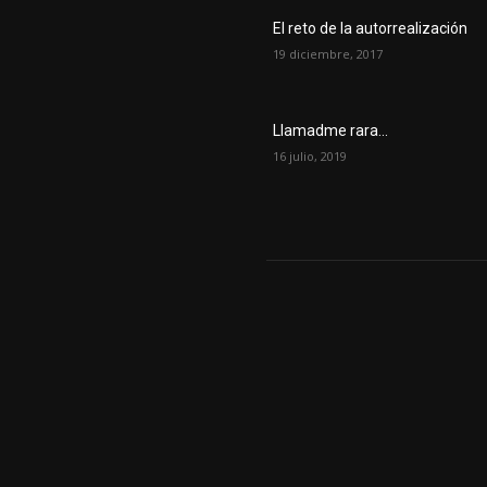
El reto de la autorrealización
19 diciembre, 2017
Llamadme rara…
16 julio, 2019