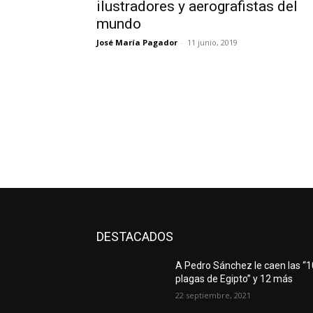
ilustradores y aerografistas del
mundo
José María Pagador
-
11 junio, 2019
DESTACADOS
A Pedro Sánchez le caen las “1
plagas de Egipto” y 12 más
22 septiembre, 2021