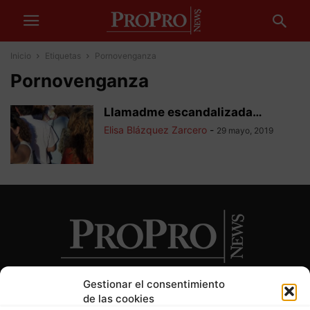
Inicio
Etiquetas
Pornovenganza
Pornovenganza
Llamadme escandalizada…
Elisa Blázquez Zarcero
-
29 mayo, 2019
Gestionar el consentimiento
de las cookies
SOBRE NOSOTROS