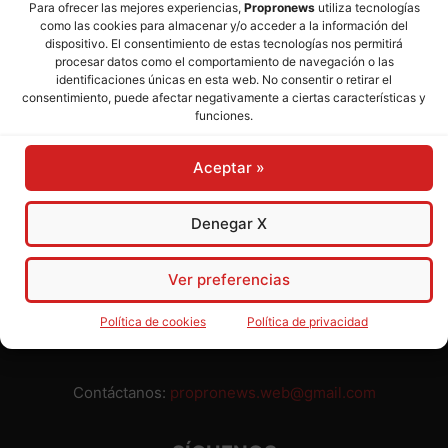
Para ofrecer las mejores experiencias,
Propronews
utiliza tecnologías
como las cookies para almacenar y/o acceder a la información del
Director:
José Mª Pagador
- Subdirectora:
Rosa Puch
dispositivo. El consentimiento de estas tecnologías nos permitirá
procesar datos como el comportamiento de navegación o las
identificaciones únicas en esta web. No consentir o retirar el
José María Pagador Otero - Wikipedia
consentimiento, puede afectar negativamente a ciertas características y
funciones.
Para preservar nuestra independencia,
PROPRONEWS
no
admite publicidad ni subvenciones o ayudas públicas o
Aceptar »
privadas. Ninguno de nuestros directivos, redactores y
colaboradores percibe remuneración alguna. Realizamos
nuestro trabajo por amor al periodismo, a la verdad y a la
Denegar X
libertad y en solidaridad con la ciudadanía.
Usted puede colaborar con nosotros divulgando nuestro
Ver preferencias
periódico, compartiendo nuestros contenidos, sugiriendo temas
y comunicándonos cualquier injusticia o asunto de interés.
Política de cookies
Política de privacidad
Gracias.
Contáctanos:
propronews.web@gmail.com