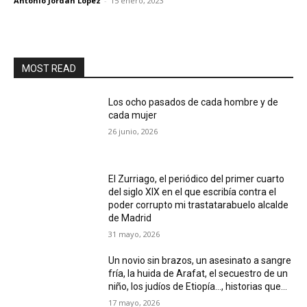
Antonio Jordán López
-
15 enero, 2023
MOST READ
Los ocho pasados de cada hombre y de
cada mujer
26 junio, 2026
El Zurriago, el periódico del primer cuarto
del siglo XIX en el que escribía contra el
poder corrupto mi trastatarabuelo alcalde
de Madrid
31 mayo, 2026
Un novio sin brazos, un asesinato a sangre
fría, la huida de Arafat, el secuestro de un
niño, los judíos de Etiopía…, historias que...
17 mayo, 2026