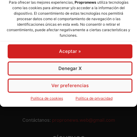
Para ofrecer las mejores experiencias,
Propronews
utiliza tecnologías
como las cookies para almacenar y/o acceder a la información del
Director:
José Mª Pagador
- Subdirectora:
Rosa Puch
dispositivo. El consentimiento de estas tecnologías nos permitirá
procesar datos como el comportamiento de navegación o las
identificaciones únicas en esta web. No consentir o retirar el
José María Pagador Otero - Wikipedia
consentimiento, puede afectar negativamente a ciertas características y
funciones.
Para preservar nuestra independencia,
PROPRONEWS
no
admite publicidad ni subvenciones o ayudas públicas o
Aceptar »
privadas. Ninguno de nuestros directivos, redactores y
colaboradores percibe remuneración alguna. Realizamos
nuestro trabajo por amor al periodismo, a la verdad y a la
Denegar X
libertad y en solidaridad con la ciudadanía.
Usted puede colaborar con nosotros divulgando nuestro
Ver preferencias
periódico, compartiendo nuestros contenidos, sugiriendo temas
y comunicándonos cualquier injusticia o asunto de interés.
Política de cookies
Política de privacidad
Gracias.
Contáctanos:
propronews.web@gmail.com