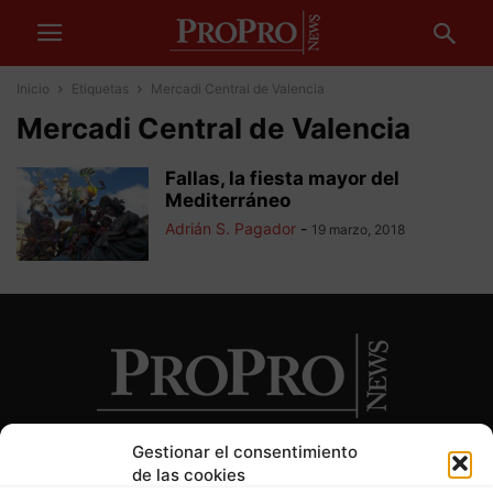
Inicio
Etiquetas
Mercadi Central de Valencia
Mercadi Central de Valencia
Fallas, la fiesta mayor del
Mediterráneo
Adrián S. Pagador
-
19 marzo, 2018
Gestionar el consentimiento
de las cookies
SOBRE NOSOTROS