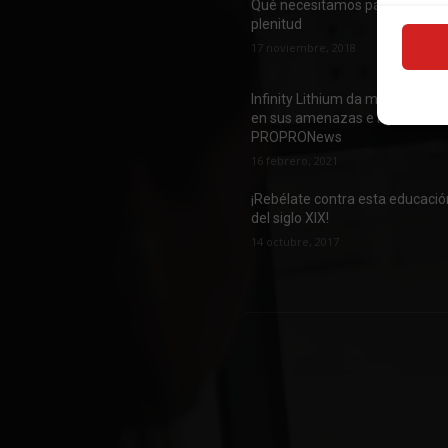
Qué necesitamos para vivir en
plenitud
17 noviembre, 2018
Infinity Lithium da marcha atrá
en sus amenazas e injurias a
PROPRONews
16 febrero, 2021
¡Rebélate contra esta educació
del siglo XIX!
14 octubre, 2017