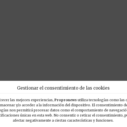
Gestionar el consentimiento de las cookies
recer las mejores experiencias,
Propronews
utiliza tecnologías como las 
lmacenar y/o acceder a la información del dispositivo. El consentimiento d
ogías nos permitirá procesar datos como el comportamiento de navegación
tificaciones únicas en esta web. No consentir o retirar el consentimiento, 
POPULARES
E
afectar negativamente a ciertas características y funciones.