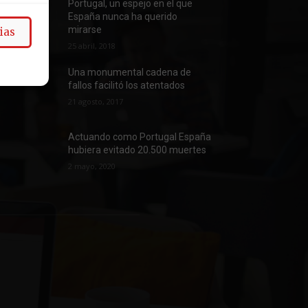
Portugal, un espejo en el que
España nunca ha querido
mirarse
ias
25 abril, 2018
Una monumental cadena de
fallos facilitó los atentados
21 agosto, 2017
Actuando como Portugal España
hubiera evitado 20.500 muertes
2 mayo, 2020