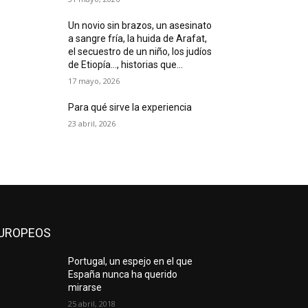
Un novio sin brazos, un asesinato
a sangre fría, la huida de Arafat,
el secuestro de un niño, los judíos
de Etiopía…, historias que...
17 mayo, 2026
Para qué sirve la experiencia
23 abril, 2026
UROPEOS
Portugal, un espejo en el que
España nunca ha querido
mirarse
25 abril, 2018