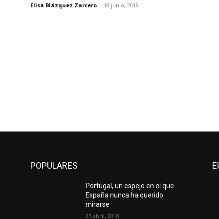
Elisa Blázquez Zarcero
-
18 junio, 2019
POPULARES
E
Portugal, un espejo en el que
España nunca ha querido
mirarse
25 abril, 2018