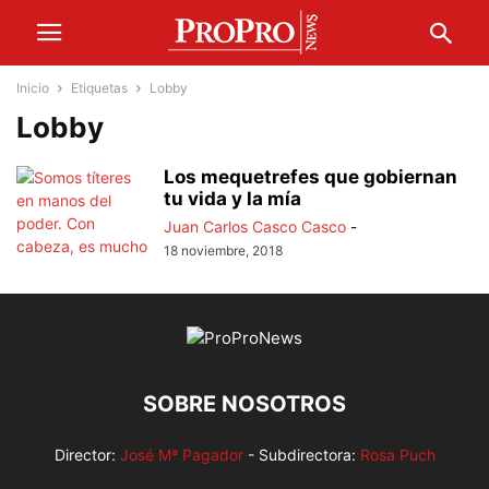
Inicio
Etiquetas
Lobby
Lobby
Los mequetrefes que gobiernan
tu vida y la mía
Juan Carlos Casco Casco
-
18 noviembre, 2018
SOBRE NOSOTROS
Director:
José Mª Pagador
- Subdirectora:
Rosa Puch