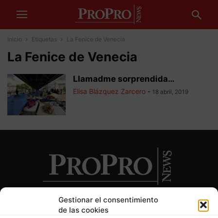
Inicio
Etiquetas
La Fenice de Venecia
La Fenice de Venecia
Llamadme sorprendida…
Elisa Blázquez Zarcero
-
18 abril, 2019
Gestionar el consentimiento
de las cookies
SOBRE NOSOTROS