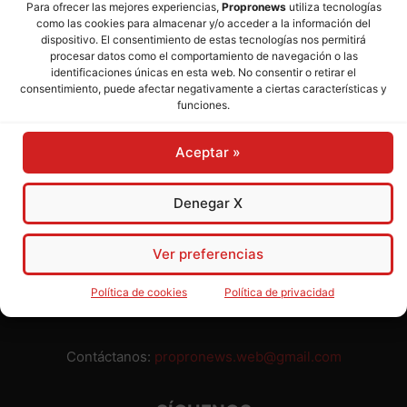
Para ofrecer las mejores experiencias,
Propronews
utiliza tecnologías
como las cookies para almacenar y/o acceder a la información del
Director:
José Mª Pagador
- Subdirectora:
Rosa Puch
dispositivo. El consentimiento de estas tecnologías nos permitirá
procesar datos como el comportamiento de navegación o las
identificaciones únicas en esta web. No consentir o retirar el
José María Pagador Otero - Wikipedia
consentimiento, puede afectar negativamente a ciertas características y
funciones.
Para preservar nuestra independencia,
PROPRONEWS
no
admite publicidad ni subvenciones o ayudas públicas o
Aceptar »
privadas. Ninguno de nuestros directivos, redactores y
colaboradores percibe remuneración alguna. Realizamos
nuestro trabajo por amor al periodismo, a la verdad y a la
Denegar X
libertad y en solidaridad con la ciudadanía.
Usted puede colaborar con nosotros divulgando nuestro
Ver preferencias
periódico, compartiendo nuestros contenidos, sugiriendo temas
y comunicándonos cualquier injusticia o asunto de interés.
Política de cookies
Política de privacidad
Gracias.
Contáctanos:
propronews.web@gmail.com