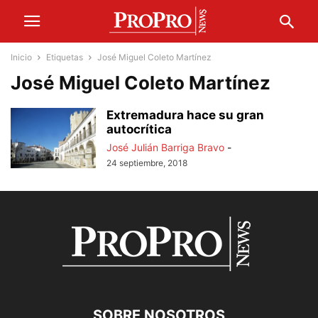
Inicio
Etiquetas
José Miguel Coleto Martínez
José Miguel Coleto Martínez
Extremadura hace su gran
autocrítica
José Julián Barriga Bravo
-
24 septiembre, 2018
SOBRE NOSOTROS