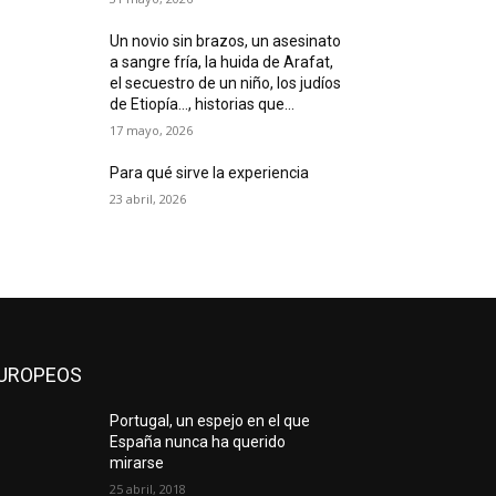
Un novio sin brazos, un asesinato
a sangre fría, la huida de Arafat,
el secuestro de un niño, los judíos
de Etiopía…, historias que...
17 mayo, 2026
Para qué sirve la experiencia
23 abril, 2026
UROPEOS
Portugal, un espejo en el que
España nunca ha querido
mirarse
25 abril, 2018