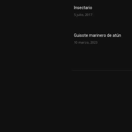
Insectario
5 julio, 2017
Guisote marinero de atún
10 marzo, 2023