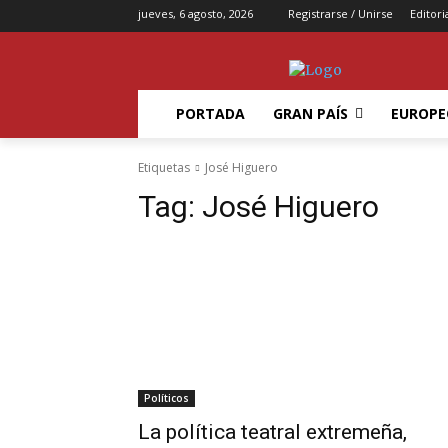
jueves, 6 agosto, 2026
Registrarse / Unirse
Editori
PORTADA
GRAN PAÍS
EUROPE
Etiquetas
José Higuero
Tag:
José Higuero
Políticos
La política teatral extremeña,