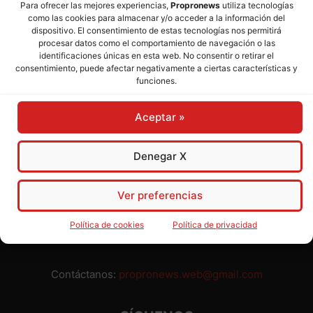
Para ofrecer las mejores experiencias,
Propronews
utiliza tecnologías
como las cookies para almacenar y/o acceder a la información del
Director:
José Mª Pagador
- Subdirectora:
Rosa Puch
dispositivo. El consentimiento de estas tecnologías nos permitirá
procesar datos como el comportamiento de navegación o las
identificaciones únicas en esta web. No consentir o retirar el
José María Pagador Otero - Wikipedia
consentimiento, puede afectar negativamente a ciertas características y
funciones.
Para preservar nuestra independencia,
PROPRONEWS
no
admite publicidad ni subvenciones o ayudas públicas o
Aceptar »
privadas. Ninguno de nuestros directivos, redactores y
colaboradores percibe remuneración alguna. Realizamos
nuestro trabajo por amor al periodismo, a la verdad y a la
Denegar X
libertad y en solidaridad con la ciudadanía.
Usted puede colaborar con nosotros divulgando nuestro
Ver preferencias
periódico, compartiendo nuestros contenidos, sugiriendo temas
y comunicándonos cualquier injusticia o asunto de interés.
Política de cookies
Política de privacidad
Gracias.
Contáctanos:
propronews.web@gmail.com