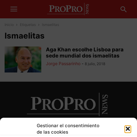
Inicio
Etiquetas
Ismaelitas
Ismaelitas
Aga Khan escolhe Lisboa para
sede mundial dos ismaelitas
Jorge Passarinho
-
8 julio, 2018
Gestionar el consentimiento
de las cookies
SOBRE NOSOTROS