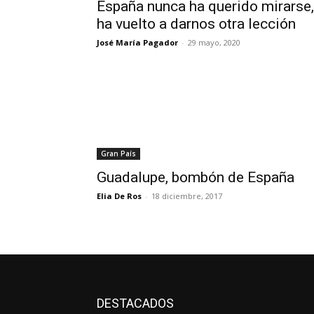
España nunca ha querido mirarse,
ha vuelto a darnos otra lección
José María Pagador
-
29 mayo, 2020
Gran País
Guadalupe, bombón de España
Elia De Ros
-
18 diciembre, 2017
DESTACADOS