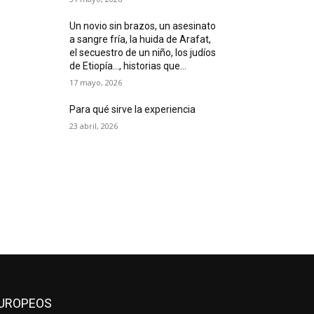
Un novio sin brazos, un asesinato
a sangre fría, la huida de Arafat,
el secuestro de un niño, los judíos
de Etiopía…, historias que...
17 mayo, 2026
Para qué sirve la experiencia
23 abril, 2026
UROPEOS