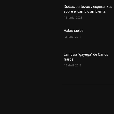
Dudas, certezas y esperanzas
sobre el cambio ambiental
16 junio, 2021
Habichuelos
12 julio, 2017
La novia “gayega” de Carlos
Gardel
16 abril, 2018