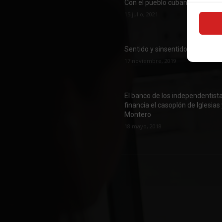
Con el pueblo cubano
15 julio, 2021
Sentido y sinsentido
17 noviembre, 2019
El banco de los independentist
financia el casoplón de Iglesias
Montero
18 mayo, 2018