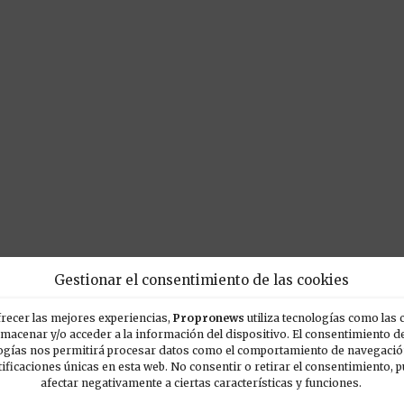
Gestionar el consentimiento de las cookies
recer las mejores experiencias,
Propronews
utiliza tecnologías como las 
lmacenar y/o acceder a la información del dispositivo. El consentimiento d
ogías nos permitirá procesar datos como el comportamiento de navegación
tificaciones únicas en esta web. No consentir o retirar el consentimiento, 
POPULARES
E
afectar negativamente a ciertas características y funciones.