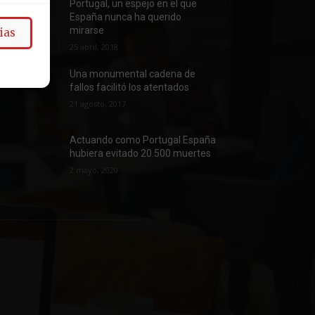
Portugal, un espejo en el que
España nunca ha querido
mirarse
ias
25 abril, 2018
Una monumental cadena de
fallos facilitó los atentados
21 agosto, 2017
Actuando como Portugal España
hubiera evitado 20.500 muertes
2 mayo, 2020