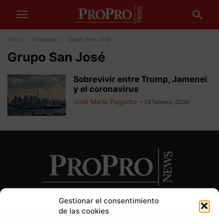
Inicio
Etiquetas
Grupo San José
Grupo San José
Sobrevivir entre Trump, Jamenei
y el coronavirus
José María Pagador
-
13 febrero, 2020
Gestionar el consentimiento
de las cookies
SOBRE NOSOTROS