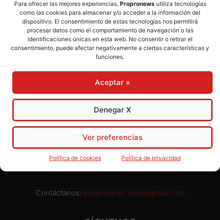
Para ofrecer las mejores experiencias,
Propronews
utiliza tecnologías
como las cookies para almacenar y/o acceder a la información del
Director:
José Mª Pagador
- Subdirectora:
Rosa Puch
dispositivo. El consentimiento de estas tecnologías nos permitirá
procesar datos como el comportamiento de navegación o las
identificaciones únicas en esta web. No consentir o retirar el
José María Pagador Otero - Wikipedia
consentimiento, puede afectar negativamente a ciertas características y
funciones.
Para preservar nuestra independencia,
PROPRONEWS
no
admite publicidad ni subvenciones o ayudas públicas o
Aceptar »
privadas. Ninguno de nuestros directivos, redactores y
colaboradores percibe remuneración alguna. Realizamos
nuestro trabajo por amor al periodismo, a la verdad y a la
Denegar X
libertad y en solidaridad con la ciudadanía.
Usted puede colaborar con nosotros divulgando nuestro
Ver preferencias
periódico, compartiendo nuestros contenidos, sugiriendo temas
y comunicándonos cualquier injusticia o asunto de interés.
Política de cookies
Política de privacidad
Gracias.
Contáctanos:
propronews.web@gmail.com