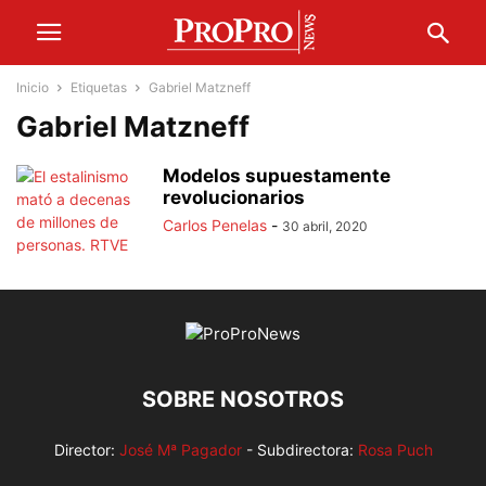
Inicio
Etiquetas
Gabriel Matzneff
Gabriel Matzneff
Modelos supuestamente
revolucionarios
Carlos Penelas
-
30 abril, 2020
SOBRE NOSOTROS
Director:
José Mª Pagador
- Subdirectora:
Rosa Puch