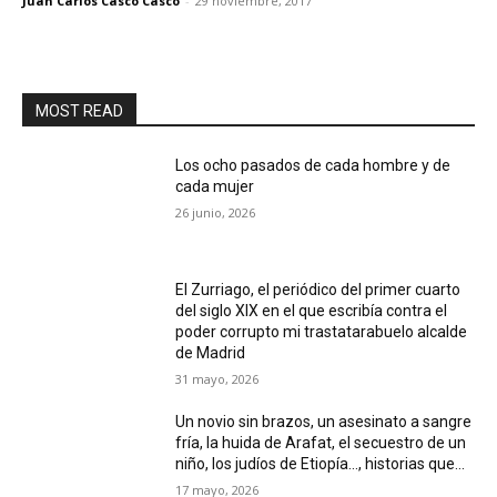
Juan Carlos Casco Casco
-
29 noviembre, 2017
MOST READ
Los ocho pasados de cada hombre y de
cada mujer
26 junio, 2026
El Zurriago, el periódico del primer cuarto
del siglo XIX en el que escribía contra el
poder corrupto mi trastatarabuelo alcalde
de Madrid
31 mayo, 2026
Un novio sin brazos, un asesinato a sangre
fría, la huida de Arafat, el secuestro de un
niño, los judíos de Etiopía…, historias que...
17 mayo, 2026