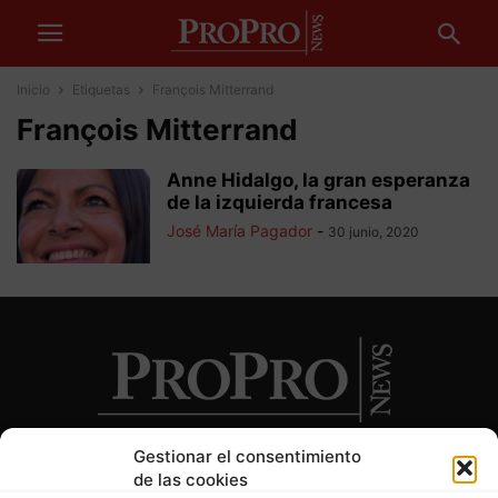
Inicio
Etiquetas
François Mitterrand
François Mitterrand
Anne Hidalgo, la gran esperanza
de la izquierda francesa
José María Pagador
-
30 junio, 2020
Gestionar el consentimiento
de las cookies
SOBRE NOSOTROS