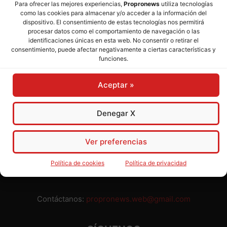
Para ofrecer las mejores experiencias,
Propronews
utiliza tecnologías
como las cookies para almacenar y/o acceder a la información del
Director:
José Mª Pagador
- Subdirectora:
Rosa Puch
dispositivo. El consentimiento de estas tecnologías nos permitirá
procesar datos como el comportamiento de navegación o las
identificaciones únicas en esta web. No consentir o retirar el
José María Pagador Otero - Wikipedia
consentimiento, puede afectar negativamente a ciertas características y
funciones.
Para preservar nuestra independencia,
PROPRONEWS
no
admite publicidad ni subvenciones o ayudas públicas o
Aceptar »
privadas. Ninguno de nuestros directivos, redactores y
colaboradores percibe remuneración alguna. Realizamos
nuestro trabajo por amor al periodismo, a la verdad y a la
Denegar X
libertad y en solidaridad con la ciudadanía.
Usted puede colaborar con nosotros divulgando nuestro
Ver preferencias
periódico, compartiendo nuestros contenidos, sugiriendo temas
y comunicándonos cualquier injusticia o asunto de interés.
Política de cookies
Política de privacidad
Gracias.
Contáctanos:
propronews.web@gmail.com