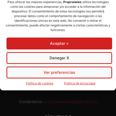
Para ofrecer las mejores experiencias,
Propronews
utiliza tecnologías
como las cookies para almacenar y/o acceder a la información del
Director:
José Mª Pagador
- Subdirectora:
Rosa Puch
dispositivo. El consentimiento de estas tecnologías nos permitirá
procesar datos como el comportamiento de navegación o las
identificaciones únicas en esta web. No consentir o retirar el
José María Pagador Otero - Wikipedia
consentimiento, puede afectar negativamente a ciertas características y
funciones.
Para preservar nuestra independencia,
PROPRONEWS
no
admite publicidad ni subvenciones o ayudas públicas o
Aceptar »
privadas. Ninguno de nuestros directivos, redactores y
colaboradores percibe remuneración alguna. Realizamos
nuestro trabajo por amor al periodismo, a la verdad y a la
Denegar X
libertad y en solidaridad con la ciudadanía.
Usted puede colaborar con nosotros divulgando nuestro
Ver preferencias
periódico, compartiendo nuestros contenidos, sugiriendo temas
y comunicándonos cualquier injusticia o asunto de interés.
Política de cookies
Política de privacidad
Gracias.
Contáctanos:
propronews.web@gmail.com