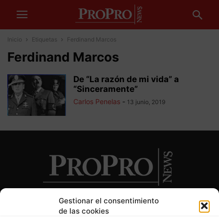
Inicio
Etiquetas
Ferdinand Marcos
Ferdinand Marcos
De “La razón de mi vida” a
“Sinceramente”
Carlos Penelas
-
13 junio, 2019
Gestionar el consentimiento
de las cookies
SOBRE NOSOTROS