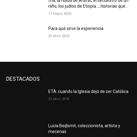
fría, la huida de Arafat, el secuestro de un
niño, los judíos de Etiopía…, historias que...
17 mayo, 2026
Para qué sirve la experiencia
23 abril, 2026
DESTACADOS
ETA: cuando la Iglesia dejó de ser Católica
23 abril, 2018
Lucia Beijlsmit, coleccionista, artista y
mecenas