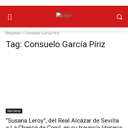
Etiquetas
Consuelo García Píriz
Tag:
Consuelo García Píriz
Narrativa
“Susana Leroy”, del Real Alcázar de Sevilla
a La Chanca de Conil, en su travesía literaria