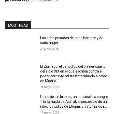
José María Pagador
-
27 agosto, 2018
MOST READ
Los ocho pasados de cada hombre y de
cada mujer
26 junio, 2026
El Zurriago, el periódico del primer cuarto
del siglo XIX en el que escribía contra el
poder corrupto mi trastatarabuelo alcalde
de Madrid
31 mayo, 2026
Un novio sin brazos, un asesinato a sangre
fría, la huida de Arafat, el secuestro de un
niño, los judíos de Etiopía…, historias que...
17 mayo, 2026