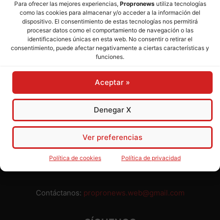
Para ofrecer las mejores experiencias,
Propronews
utiliza tecnologías
como las cookies para almacenar y/o acceder a la información del
Director:
José Mª Pagador
- Subdirectora:
Rosa Puch
dispositivo. El consentimiento de estas tecnologías nos permitirá
procesar datos como el comportamiento de navegación o las
identificaciones únicas en esta web. No consentir o retirar el
José María Pagador Otero - Wikipedia
consentimiento, puede afectar negativamente a ciertas características y
funciones.
Para preservar nuestra independencia,
PROPRONEWS
no
admite publicidad ni subvenciones o ayudas públicas o
Aceptar »
privadas. Ninguno de nuestros directivos, redactores y
colaboradores percibe remuneración alguna. Realizamos
nuestro trabajo por amor al periodismo, a la verdad y a la
Denegar X
libertad y en solidaridad con la ciudadanía.
Usted puede colaborar con nosotros divulgando nuestro
Ver preferencias
periódico, compartiendo nuestros contenidos, sugiriendo temas
y comunicándonos cualquier injusticia o asunto de interés.
Política de cookies
Política de privacidad
Gracias.
Contáctanos:
propronews.web@gmail.com