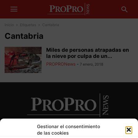
Inicio
Etiquetas
Cantabria
Cantabria
Miles de personas atrapadas en
la nieve por culpa de un...
PROPRONews
-
7 enero, 2018
Gestionar el consentimiento
de las cookies
SOBRE NOSOTROS