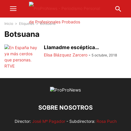
Inicio
Etiquetas
Botsuana
Botsuana
Llamadme escéptica…
Elisa Blázquez Zarcero
-
5 octubre, 2018
SOBRE NOSOTROS
Director:
José Mª Pagador
- Subdirectora:
Rosa Puch