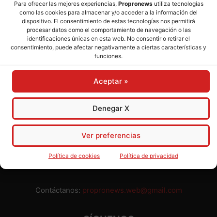
Para ofrecer las mejores experiencias,
Propronews
utiliza tecnologías
como las cookies para almacenar y/o acceder a la información del
Director:
José Mª Pagador
- Subdirectora:
Rosa Puch
dispositivo. El consentimiento de estas tecnologías nos permitirá
procesar datos como el comportamiento de navegación o las
identificaciones únicas en esta web. No consentir o retirar el
José María Pagador Otero - Wikipedia
consentimiento, puede afectar negativamente a ciertas características y
funciones.
Para preservar nuestra independencia,
PROPRONEWS
no
admite publicidad ni subvenciones o ayudas públicas o
Aceptar »
privadas. Ninguno de nuestros directivos, redactores y
colaboradores percibe remuneración alguna. Realizamos
nuestro trabajo por amor al periodismo, a la verdad y a la
Denegar X
libertad y en solidaridad con la ciudadanía.
Usted puede colaborar con nosotros divulgando nuestro
Ver preferencias
periódico, compartiendo nuestros contenidos, sugiriendo temas
y comunicándonos cualquier injusticia o asunto de interés.
Política de cookies
Política de privacidad
Gracias.
Contáctanos:
propronews.web@gmail.com