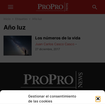
Inicio
Etiquetas
Año luz
Año luz
Los números de la vida
Juan Carlos Casco Casco
-
27 diciembre, 2017
Gestionar el consentimiento
de las cookies
SOBRE NOSOTROS