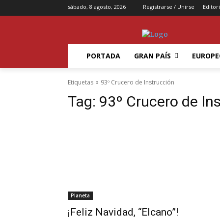
sábado, 8 agosto, 2026
Registrarse / Unirse
Editori
PORTADA
GRAN PAÍS
EUROPE
Etiquetas
93º Crucero de Instrucción
Tag:
93º Crucero de In
Planeta
¡Feliz Navidad, “Elcano”!