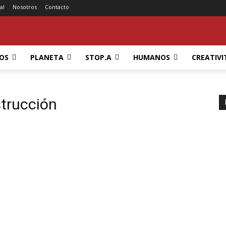
al
Nosotros
Contacto
OS
PLANETA
STOP.A
HUMANOS
CREATIVI
strucción