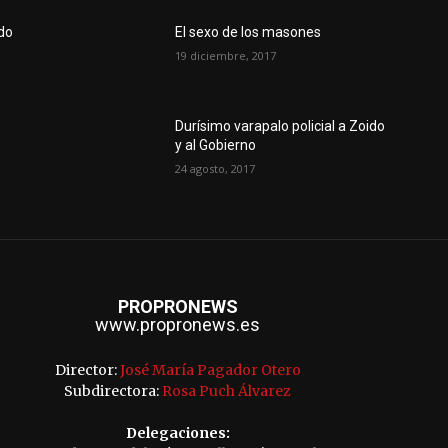
do
El sexo de los masones
19 diciembre, 2017
Durísimo varapalo policial a Zoido
y al Gobierno
24 agosto, 2017
PROPRONEWS
www.propronews.es
Director:
José María Pagador Otero
Subdirectora:
Rosa Puch Álvarez
Delegaciones: