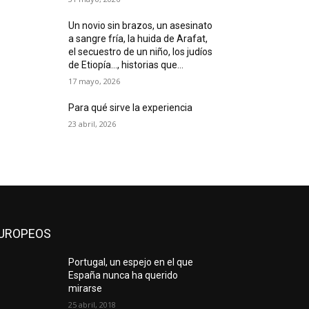
Un novio sin brazos, un asesinato
a sangre fría, la huida de Arafat,
el secuestro de un niño, los judíos
de Etiopía…, historias que...
17 mayo, 2026
Para qué sirve la experiencia
23 abril, 2026
UROPEOS
Portugal, un espejo en el que
España nunca ha querido
mirarse
25 abril, 2018