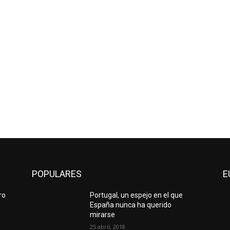
POPULARES
E
ro
Portugal, un espejo en el que
España nunca ha querido
mirarse
25 abril, 2018