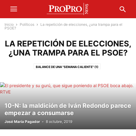
Inicio
Políticos
La repetición de elecciones, ¿una trampa para el
PSOE?
LA REPETICIÓN DE ELECCIONES,
¿UNA TRAMPA PARA EL PSOE?
BALANCE DE UNA "SEMANA CALIENTE" (1)
BALANCE DE UNA "SEMANA CALIENTE" (Y 2)
DIRIGENTES ETERNOS
EL MODELO DE ESTADO
ELECCIONES 28A
GIRA DE PEDRO SÁNCHEZ POR LATINOAMÉRICA
LA MENTIRA DE HOY
LA REPETICIÓN DE ELECCIONES, ¿UNA TRAMPA PARA EL PSOE?
LÍDERES
10-N: la maldición de Iván Redondo parece
LOS CAPRICHOS MILLONARIOS DE MONAGO ROZAN LO PUNIBLE (2)
empezar a consumarse
LOS CAPRICHOS MILLONARIOS DE MONAGO ROZAN LO PUNIBLE (3)
José María Pagador
-
8 octubre, 2019