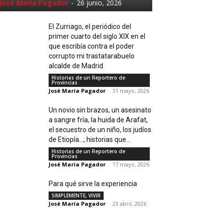
José María Pagador
-
26 junio, 2026
El Zurriago, el periódico del
primer cuarto del siglo XIX en el
que escribía contra el poder
corrupto mi trastatarabuelo
alcalde de Madrid
Historias de un Reportero de
Provincias
José María Pagador
-
31 mayo, 2026
Un novio sin brazos, un asesinato
a sangre fría, la huida de Arafat,
el secuestro de un niño, los judíos
de Etiopía…, historias que...
Historias de un Reportero de
Provincias
José María Pagador
-
17 mayo, 2026
Para qué sirve la experiencia
SIMPLEMENTE, VIVIR
José María Pagador
-
23 abril, 2026