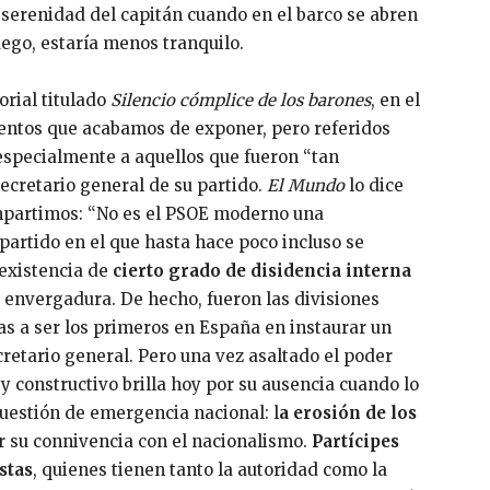
 serenidad del capitán cuando en el barco se abren
uego, estaría menos tranquilo.
orial titulado
Silencio cómplice de los barones
, en el
entos que acabamos de exponer, pero referidos
 especialmente a aquellos que fueron “tan
ecretario general de su partido.
El Mundo
lo dice
mpartimos: “No es el PSOE moderno una
 partido en el que hasta hace poco incluso se
 existencia de
cierto grado de disidencia interna
a envergadura. De hecho, fueron las divisiones
stas a ser los primeros en España en instaurar un
cretario general. Pero una vez asaltado el poder
 y constructivo brilla hoy por su ausencia cuando lo
cuestión de emergencia nacional: l
a erosión de los
 su connivencia con el nacionalismo.
Partícipes
stas
, quienes tienen tanto la autoridad como la