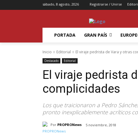
sábado, 8 agosto, 2026
Registrarse / Unirse
Editori
PORTADA
GRAN PAÍS
EUROPE
Inicio
Editorial
El viraje pedrista de Vara y otras c
Destacado
Editorial
El viraje pedrista 
complicidades
Los que traicionaron a Pedro Sánche
pronto inexplicablemente acríticos co
Por
PROPRONews
5 noviembre, 2018