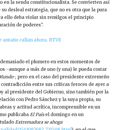
 en la senda constitucionalista. Se convierten así
su desleal estrategia, que no es otra que la pura
ello deba violar sin remilgos el principio
ración de poderes”.
 ve demasiado el plumero en estos momentos de
ros –aunque a más de uno (y una) le pueda costar
 Mundo
-, pero en el caso del presidente extremeño
 contradicción entre sus críticas feroces de ayer a
oy al presidente del Gobierno, sino también por la
lación con Pedro Sánchez y la suya propia, su
bras y actitud acrítica, incomprensible en un
omo publicaba
El País
el domingo en un
itulado
Extremadura se ahoga
actualidad/1541097687_731508.html
), en el que