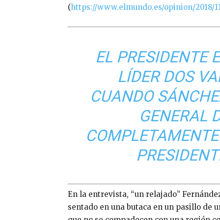
(
https://www.elmundo.es/opinion/2018/1
EL PRESIDENTE 
LÍDER DOS VA
CUANDO SÁNCHEZ
GENERAL D
COMPLETAMENTE 
PRESIDENT
En la entrevista, “un relajado” Fernánde
sentado en una butaca en un pasillo de 
que no se compadecen con una región con