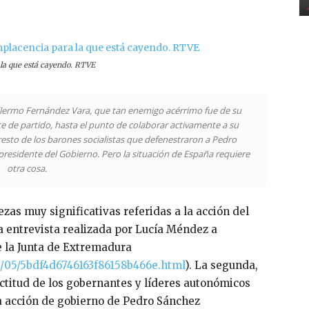
la que está cayendo. RTVE
illermo Fernández Vara, que tan enemigo acérrimo fue de su
e de partido, hasta el punto de colaborar activamente a su
 resto de los barones socialistas que defenestraron a Pedro
residente del Gobierno. Pero la situación de España requiere
otra cosa.
zas muy significativas referidas a la acción del
la entrevista realizada por Lucía Méndez a
e la Junta de Extremadura
/05/5bdf4d6746163f86158b466e.html
). La segunda,
 actitud de los gobernantes y líderes autonómicos
la acción de gobierno de Pedro Sánchez