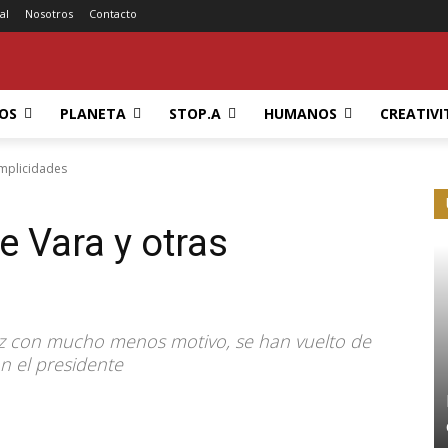
al
Nosotros
Contacto
OS
PLANETA
STOP.A
HUMANOS
CREATIVI
omplicidades
de Vara y otras
z con mucho menos motivo, se han vuelto de
n el presidente