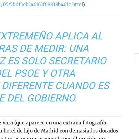
1/05/5bdf3eb346163f68838b46fc.html
).
EXTREMEÑO APLICA AL
RAS DE MEDIR: UNA
 ES SOLO SECRETARIO
EL PSOE Y OTRA
DIFERENTE CUANDO ES
E DEL GOBIERNO.
z Vara (que aparece en una extraña fotografía
un hotel de lujo de Madrid con demasiados dorados
 tantas negruras como la que él preside, una