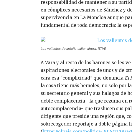
responsabilidad de mantener a su partido
en cómplices necesarios de Sánchez y de 
supervivencia en La Moncloa aunque para 
fundamental de toda democracia: la sepa
Los valientes de antaño callan ahora. RTVE
A Vara y al resto de los barones se les
aspiraciones electorales de unos y de ot
cara esa “complicidad” que denuncia
El
la cosa tiene más bemoles, no solo por la
su secretario general y sus halagos de h
doble complacencia –la que rezuma en re
autocomplacencia- que traslucen sus pala
dirigente que preside una región que, c
sobrecogedor reportaje a doble página t
(
https://elpais.com/politica/2018/11/01/