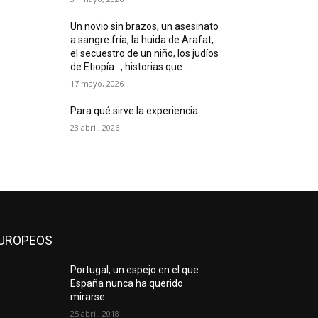
Un novio sin brazos, un asesinato
a sangre fría, la huida de Arafat,
el secuestro de un niño, los judíos
de Etiopía…, historias que...
17 mayo, 2026
Para qué sirve la experiencia
23 abril, 2026
UROPEOS
Portugal, un espejo en el que
España nunca ha querido
mirarse
25 abril, 2018