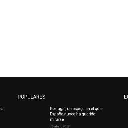
POPULARES
E
ris
Portugal, un espejo en el que
España nunca ha querido
mirarse
25 abril, 2018