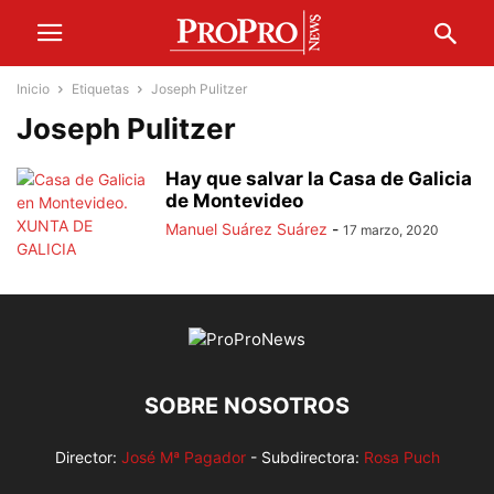
Inicio
Etiquetas
Joseph Pulitzer
Joseph Pulitzer
Hay que salvar la Casa de Galicia
de Montevideo
Manuel Suárez Suárez
-
17 marzo, 2020
SOBRE NOSOTROS
Director:
José Mª Pagador
- Subdirectora:
Rosa Puch