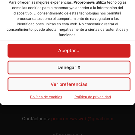
Para ofrecer las mejores experiencias,
Propronews
utiliza tecnologías
como las cookies para almacenar y/o acceder a la información del
Director:
José Mª Pagador
- Subdirectora:
Rosa Puch
dispositivo. El consentimiento de estas tecnologías nos permitirá
procesar datos como el comportamiento de navegación o las
identificaciones únicas en esta web. No consentir o retirar el
José María Pagador Otero - Wikipedia
consentimiento, puede afectar negativamente a ciertas características y
funciones.
Para preservar nuestra independencia,
PROPRONEWS
no
admite publicidad ni subvenciones o ayudas públicas o
Aceptar »
privadas. Ninguno de nuestros directivos, redactores y
colaboradores percibe remuneración alguna. Realizamos
nuestro trabajo por amor al periodismo, a la verdad y a la
Denegar X
libertad y en solidaridad con la ciudadanía.
Usted puede colaborar con nosotros divulgando nuestro
Ver preferencias
periódico, compartiendo nuestros contenidos, sugiriendo temas
y comunicándonos cualquier injusticia o asunto de interés.
Política de cookies
Política de privacidad
Gracias.
Contáctanos:
propronews.web@gmail.com