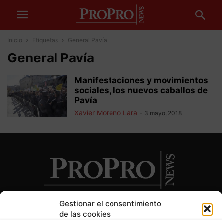
Inicio
Etiquetas
General Pavía
General Pavía
Manifestaciones y movimientos
sociales, los nuevos caballos de
Pavía
Xavier Moreno Lara
-
3 mayo, 2018
Gestionar el consentimiento
de las cookies
SOBRE NOSOTROS