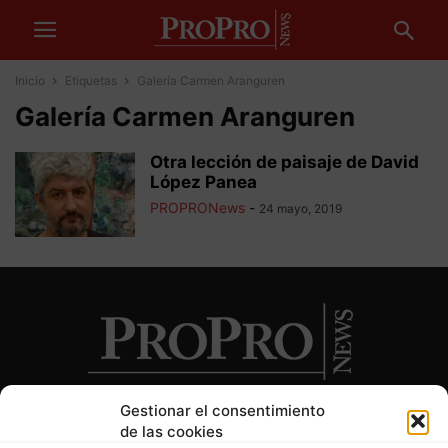
Inicio
Etiquetas
Galería Carmen Aranguren
Galería Carmen Aranguren
Otra lección de paisaje de David
López Panea
PROPRONews
-
24 mayo, 2019
Gestionar el consentimiento
de las cookies
SOBRE NOSOTROS