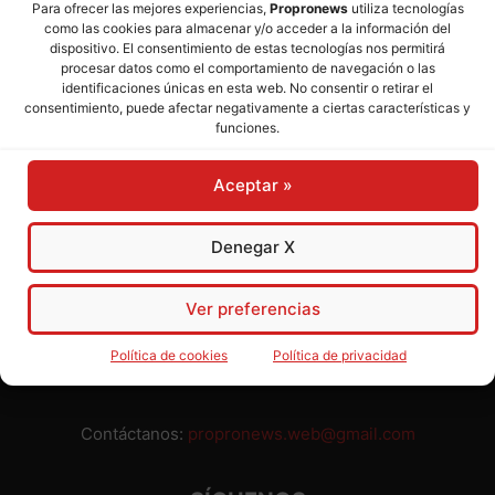
Para ofrecer las mejores experiencias,
Propronews
utiliza tecnologías
como las cookies para almacenar y/o acceder a la información del
Director:
José Mª Pagador
- Subdirectora:
Rosa Puch
dispositivo. El consentimiento de estas tecnologías nos permitirá
procesar datos como el comportamiento de navegación o las
identificaciones únicas en esta web. No consentir o retirar el
José María Pagador Otero - Wikipedia
consentimiento, puede afectar negativamente a ciertas características y
funciones.
Para preservar nuestra independencia,
PROPRONEWS
no
admite publicidad ni subvenciones o ayudas públicas o
Aceptar »
privadas. Ninguno de nuestros directivos, redactores y
colaboradores percibe remuneración alguna. Realizamos
nuestro trabajo por amor al periodismo, a la verdad y a la
Denegar X
libertad y en solidaridad con la ciudadanía.
Usted puede colaborar con nosotros divulgando nuestro
Ver preferencias
periódico, compartiendo nuestros contenidos, sugiriendo temas
y comunicándonos cualquier injusticia o asunto de interés.
Política de cookies
Política de privacidad
Gracias.
Contáctanos:
propronews.web@gmail.com