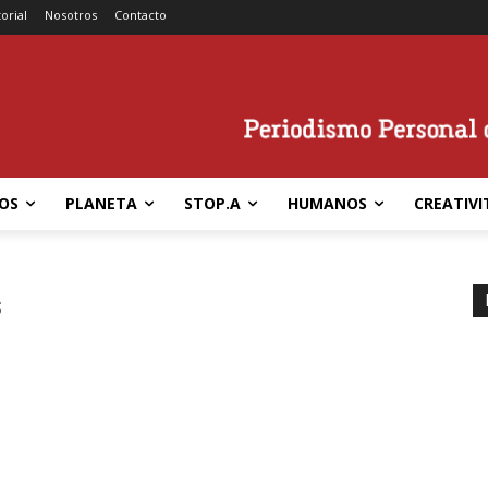
torial
Nosotros
Contacto
OS
PLANETA
STOP.A
HUMANOS
CREATIVI
s