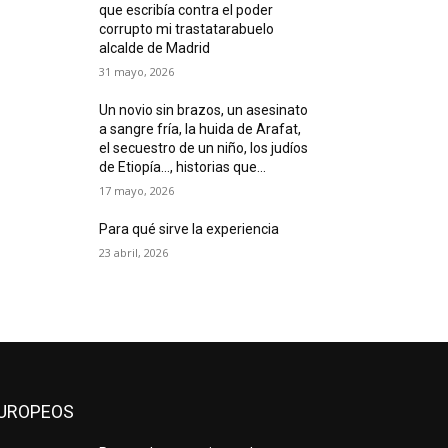
que escribía contra el poder
corrupto mi trastatarabuelo
alcalde de Madrid
31 mayo, 2026
Un novio sin brazos, un asesinato
a sangre fría, la huida de Arafat,
el secuestro de un niño, los judíos
de Etiopía…, historias que...
17 mayo, 2026
Para qué sirve la experiencia
23 abril, 2026
UROPEOS