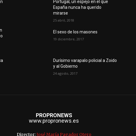
ón
Portugal, un espejo en el que
España nunca ha querido
mirarse
25 abril, 2018
ón
El sexo de los masones
vo
19 diciembre, 2017
ca
Durísimo varapalo policial a Zoido
y al Gobierno
24 agosto, 2017
PROPRONEWS
www.propronews.es
Director:
José María Pagador Otero