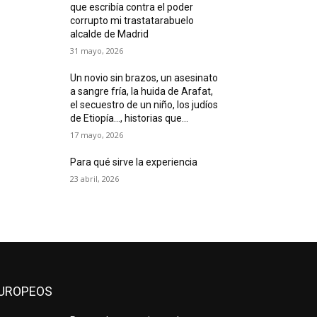
que escribía contra el poder
corrupto mi trastatarabuelo
alcalde de Madrid
31 mayo, 2026
Un novio sin brazos, un asesinato
a sangre fría, la huida de Arafat,
el secuestro de un niño, los judíos
de Etiopía…, historias que...
17 mayo, 2026
Para qué sirve la experiencia
23 abril, 2026
UROPEOS