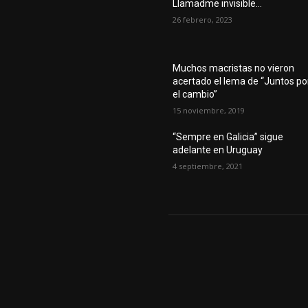
Llamadme invisible…
26 febrero, 2023
Muchos macristas no vieron
acertado el lema de “Juntos po
el cambio”
15 noviembre, 2019
“Sempre en Galicia” sigue
adelante en Uruguay
4 septiembre, 2021