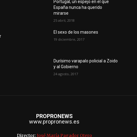
Portugal, un espejo en el que
España nunca ha querido
mirarse
25 abril, 2018
El sexo de los masones
r
19 diciembre, 2017
Durísimo varapalo policial a Zoido
y al Gobierno
24 agosto, 2017
PROPRONEWS
www.propronews.es
Director:
José María Pagador Otero