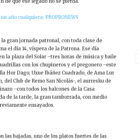
n de que ese legado no se pierda.
 la gran jornada patronal, con toda clase de
ma el día 14, víspera de la Patrona. Ese día
n la plaza del Solar –tres horas de música y baile
cuadrillas con los chupineros y el pregonero –este
rilla Hor Dago; Uxue Ibáñez Cuadrado, de Ama Lur
n, del Club de Remo San Nicolás-, el aurresku de
inazo –con todos los balcones de la Casa
ída de la tarde, la gran tamborrada, con medio
previamente ensayados.
n las bajadas, uno de los platos fuertes de las