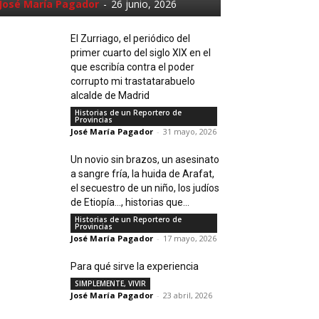
José María Pagador
-
26 junio, 2026
El Zurriago, el periódico del
primer cuarto del siglo XIX en el
que escribía contra el poder
corrupto mi trastatarabuelo
alcalde de Madrid
Historias de un Reportero de
Provincias
José María Pagador
-
31 mayo, 2026
Un novio sin brazos, un asesinato
a sangre fría, la huida de Arafat,
el secuestro de un niño, los judíos
de Etiopía…, historias que...
Historias de un Reportero de
Provincias
José María Pagador
-
17 mayo, 2026
Para qué sirve la experiencia
SIMPLEMENTE, VIVIR
José María Pagador
-
23 abril, 2026