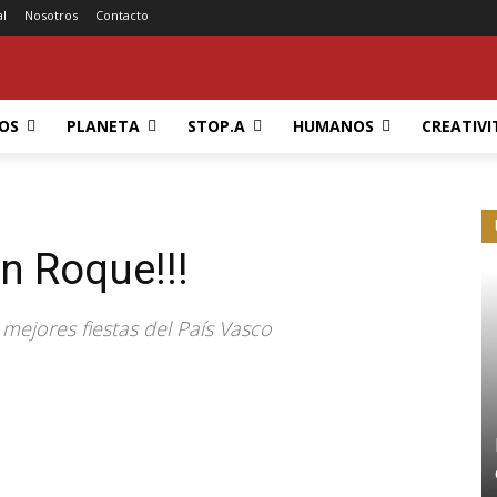
al
Nosotros
Contacto
OS
PLANETA
STOP.A
HUMANOS
CREATIVI
an Roque!!!
mejores fiestas del País Vasco