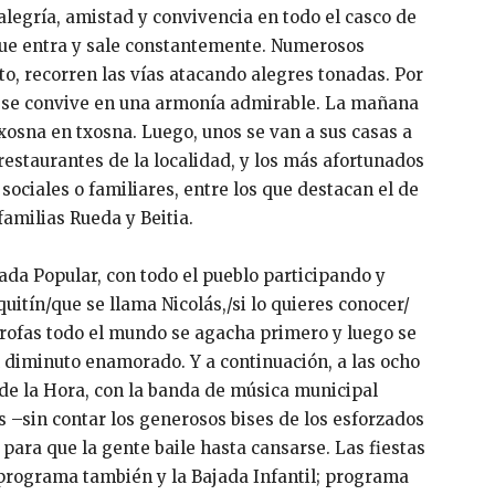
alegría, amistad y convivencia en todo el casco de
 que entra y sale constantemente. Numerosos
o, recorren las vías atacando alegres tonadas. Por
a y se convive en una armonía admirable. La mañana
 txosna en txosna. Luego, unos se van a sus casas a
restaurantes de la localidad, y los más afortunados
sociales o familiares, entre los que destacan el de
 familias Rueda y Beitia.
ajada Popular, con todo el pueblo participando y
uitín/que se llama Nicolás,/si lo quieres conocer/
strofas todo el mundo se agacha primero y luego se
el diminuto enamorado. Y a continuación, a las ocho
e de la Hora, con la banda de música municipal
 –sin contar los generosos bises de los esforzados
 para que la gente baile hasta cansarse. Las fiestas
programa también y la Bajada Infantil; programa