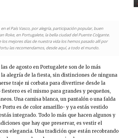
 en el País Vasco, por alegría, participación popular, buen
n Roke, en Portugalete, la bella ciudad del Puente Colgante.
e los mejores días de nuestra vida los hemos pasado allí por
 Portu las recomendamos, desde aquí, a todo el mundo.
 las de agosto en Portugalete son de lo más
a alegría de la fiesta, sin distinciones de ninguna
erse traje ni corbata para divertirse desde la
o fiestero es el mismo para grandes y pequeños,
ráneos. Una camisa blanca, un pantalón o una falda
de Portu es de color amarillo- y ya estás vestido
ya estás integrado. Todo lo más que hacen algunos y
diciones que hay que preservar, es vestir el
 con elegancia. Una tradición que están recobrando