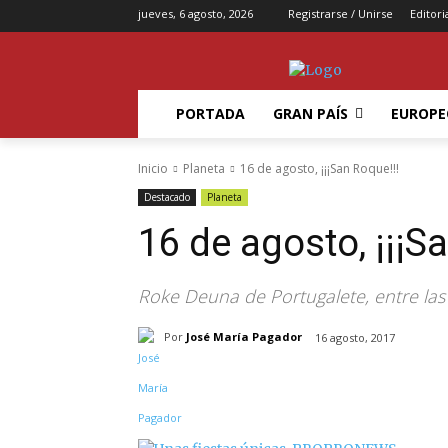
jueves, 6 agosto, 2026
Registrarse / Unirse
Editori
PORTADA
GRAN PAÍS
EUROPE
Inicio
Planeta
16 de agosto, ¡¡¡San Roque!!!
Destacado
Planeta
16 de agosto, ¡¡¡S
Roke Deuna de Portugalete, entre las 
Por
José María Pagador
16 agosto, 2017
Compartir