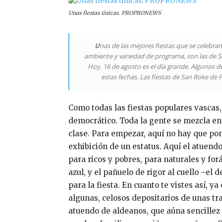
Unas fiestas únicas. PROPRONEWS
U
nas de las mejores fiestas que se celebran
ambiente y variedad de programa, son las de Sa
Hoy, 16 de agosto es el día grande. Algunos d
estas fechas. Las fiestas de San Roke de
Como todas las fiestas populares vascas,
democrático. Toda la gente se mezcla en l
clase. Para empezar, aquí no hay que pon
exhibición de un estatus. Aquí el atuend
para ricos y pobres, para naturales y fo
azul, y el pañuelo de rigor al cuello –el 
para la fiesta. En cuanto te vistes así, 
algunas, celosos depositarios de unas tra
atuendo de aldeanos, que aúna sencillez